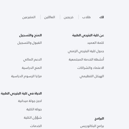
لك
طلاب
خريجين
العائلين
المتبرعين
عن كلية البترجي الطبية
المنح والتسجيل
كلمة العميد
القبول والتسجيل
جدول كلية البترجي الزمني
أنشطة الخدمة المجتمعية
الدعم المالي
الاعتماد والشراكات
المنح الدراسية
الهيكل التنظيمي
مزايا الرسوم الدراسية
الحياة في كلية البترجي الطبية
احجز جولة ميدانية
جولة الكلية
شؤؤن الكلية
البرامج
برامج البكالوريس
الخدمات