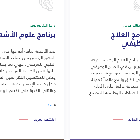
لبكالوريوس
درجة البكالوريوس
مج العلاج
برنامج علوم الأشع
ظيفي
تعد الأشعة بكافة أنواعها هي
المحور الرئيس في عملية التش
رنامج العلاج الوظيفي درجة
الطبي للمرضى، فهي كما يطل
لوريوس في العلاج الوظيفي.
عليها «عين الطب» التي من خلال
ج الوظيفي هو مهنة معترف
يمكن للمختصين النظر بعين الخب
ى نطاق واسع عالمياً كمهنة
داخل جسم الإنسان بدقة عالية،
تنوعة قائمة على الأدلة
وبالتالي القدرة على تقييم الوض
لاحتياجات الوظيفية للمجتمع.
العام للمريض، وإجراء التشخيص
السليم له، وتوجيه الطبيب المعا
جدة
لطريقة العلاج المناسبة.
المزيد
اكتشف المزيد