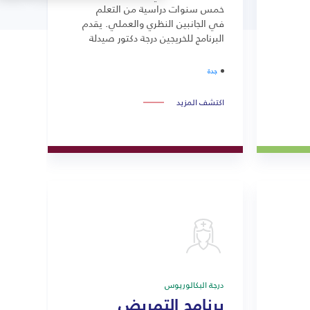
خمس سنوات دراسية من التعلم
في الجانبين النظري والعملي. يقدم
البرنامج للخريجين درجة دكتور صيدلة
(Pharm.D)، بعد اجتياز الطالب لجميع
المقررات الدراسية المحددة له في
جدة
خطته بنجاح، بما في ذلك سنة
التدريب النهائية.
اكتشف المزيد
درجة البكالوريوس
برنامج التمريض