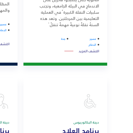
المطلو
الاندماج في البيئة الجامعية، وتجنب
والمها
سلبيات النقلة الكبيرة ُ في العملية
التعليمية بين المرحلتين. وتعد هذه
السنةُ نقلةً نوعيةً مهمةً تنقلُ َ
عسير
الطالب ً فكريا ً ومجتمعيا من مرحلة ما
الدمام
قبل الجامعة إلى مرحلة الدراسة
عسير
جدة
الأكاديمية ُ التي تتطلب ً نوعا ً من
اكتشف 
الدمام
الجهد والبحث والإبداع.
اكتشف المزيد
درجة البكالوريوس
درجة ا
برنامج العلاج
برنا