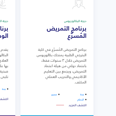
درجة البكالوريوس
درجة ا
برنامج التمريض
برنا
المُسرّع
الو
برنامج التمريض المُسرّع في كلية
يقدم ب
البترجي الطبية يمنحك بكالوريوس
البكا
التمريض خلال ٣ سنوات فقط،
العلا
باعتماد دولي من هيئة اعتماد
بها عل
التمريض، ويجمع بين التعليم
صحية م
الأكاديمي والتدريب العملي
تلبي ا
المكثف.
جدة
جدة
عسير
اكتشف 
الدمام
اكتشف المزيد