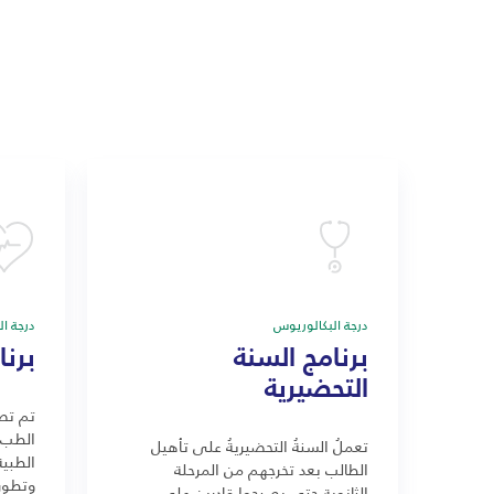
درجة البكالوريوس
درجة ا
برنامج السنة
برن
التحضيرية
تم تصم
الطب 
تعملُ السنةُ التحضيريةُ على تأهيل
الطبية
الطالب بعد تخرجهم من المرحلة
وتطور
الثانوية حتى يصبحوا قادرين على