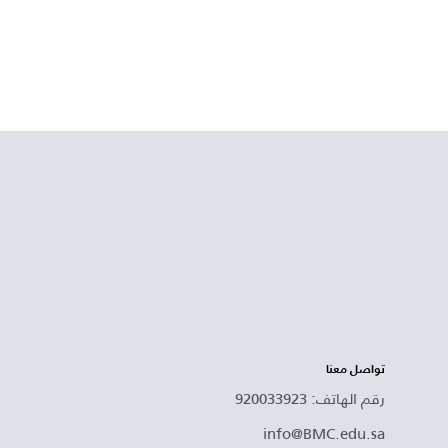
تواصل معنا
رقم الهاتف: 920033923
info@BMC.edu.sa