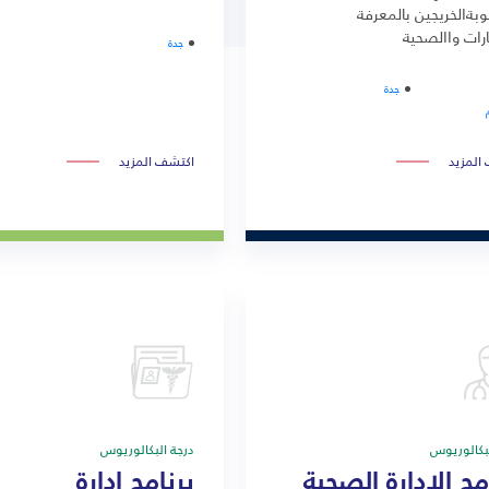
بةالخريجين بالمعرفة
رات واالصحية
جدة
جدة
المزيد
اكتشف المزيد
لبكالوريوس
درجة البكالوريوس
مج الإدارة الصحية
برنامج إدارة