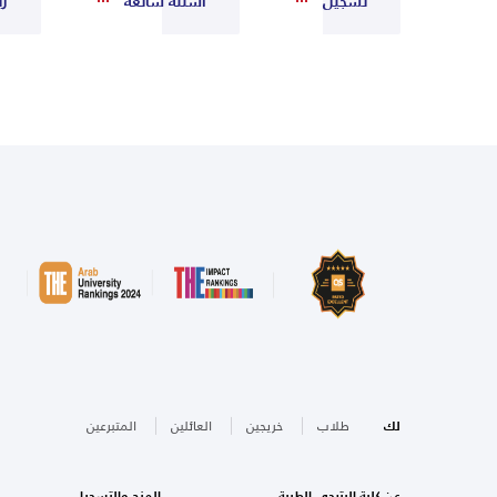
تسجيل
أسئلة شائعة
زي
لك
طلاب
خريجين
العائلين
المتبرعين
عن كلية البترجي الطبية
المنح والتسجيل