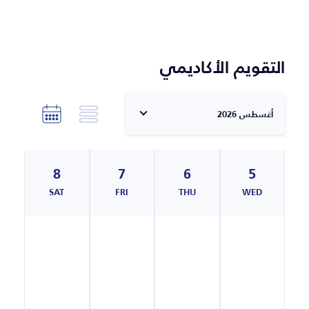
التقويم الأكاديمي
أغسطس 2026
8
7
6
5
N
SAT
FRI
THU
WED