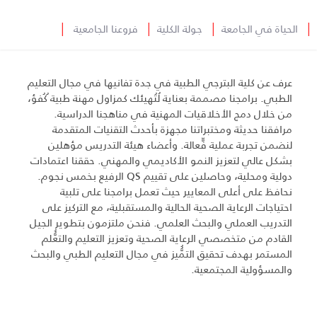
│
الحياة في الجامعة
│
جولة الكلية
│
فروعنا الجامعية
│
عرف عن كلية البترجي الطبية في جدة تفانيها في مجال التعليم
الطبي. برامجنا مصممة بعناية لُتُهيئك كمزاول مهنة طبية ُكُفؤ،
من خلال دمج الأخلاقيات المهنية في مناهجنا الدراسية.
مرافقنا حديثة ومختبراتنا مجهزة بأحدث التقنيات المتقدمة
لنضمن تجربة عملية فّّعالة. وأعضاء هيئة التدريس مؤهلين
بشكل عالي لتعزيز النمو الأكاديمي والمهني. حققنا اعتمادات
دولية ومحلية، وحاصلين على تقييم QS الرفيع بخمس نجوم.
نحافظ على أعلى المعايير حيث تعمل برامجنا على تلبية
احتياجات الرعاية الصحية الحالية والمستقبلية، مع التركيز على
التدريب العملي والبحث العلمي. فنحن ملتزمون بتطوير الجيل
القادم من متخصصي الرعاية الصحية وتعزيز التعليم والتعُُّلم
المستمر بهدف تحقيق التمُُّيز في مجال التعليم الطبي والبحث
والمسؤولية المجتمعية.