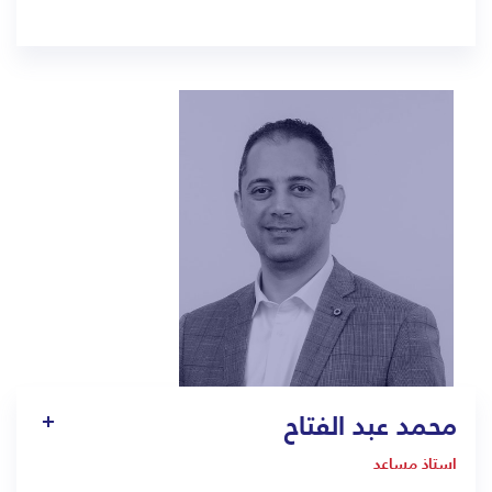
1318
usman.thattarauthodiyil@bmc.edu.sa
محمد عبد الفتاح
استاذ مساعد