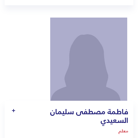
1306
pt11.jed@bmc.edu.sa
فاطمة مصطفى سليمان
السعيدي
معلم