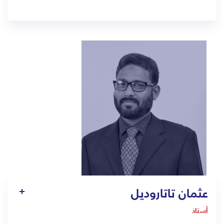
1307
Pt4.jed@bmc.edu.sa
عثمان تاتاروديل
أستاذ