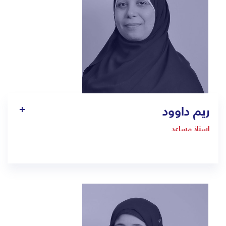
ريم داوود
استاذ مساعد
900033923 EXT: 1305
pt9.jed@bmc.edu.sa