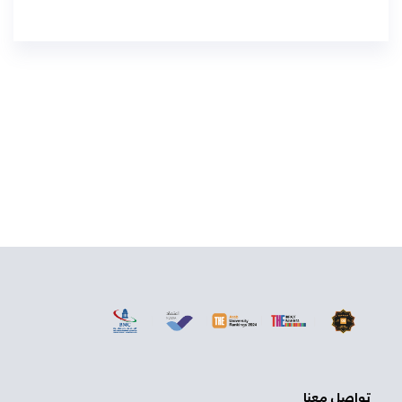
1311
fatima.saidi@bmc.edu.sa
تواصل معنا