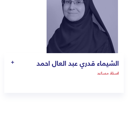
الشيماء قدري عبد العال احمد
استاذ مساعد
900033923 EXT: 1305
alshaimaa.kadry@majeed.onmicrosoft.com