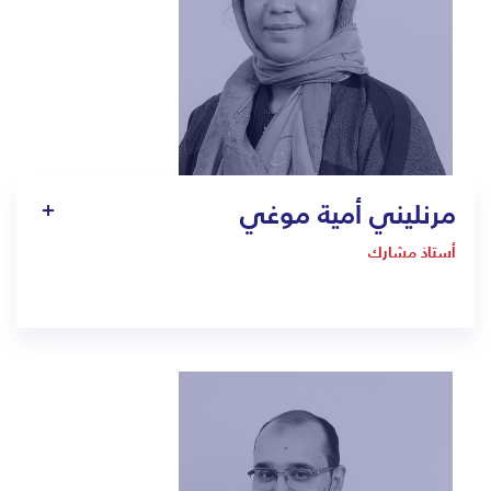
مرنليني أمية موغي
أستاذ مشارك
1019
mrinalini.moghe@bmc.edu.sa