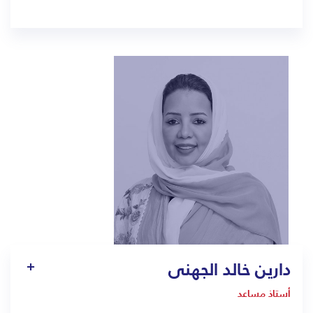
1400
basem.abuzenada@bmc.edu.sa
دارين خالد الجهنى
أستاذ مساعد