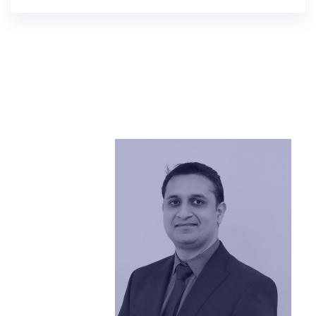
1403
ameya.moghe@bmc.edu.sa