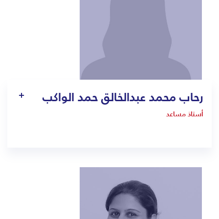
رحاب محمد عبدالخالق حمد الواكب
أستاذ مساعد
1240
sherin.elsharkawy@bmc.edu.sa