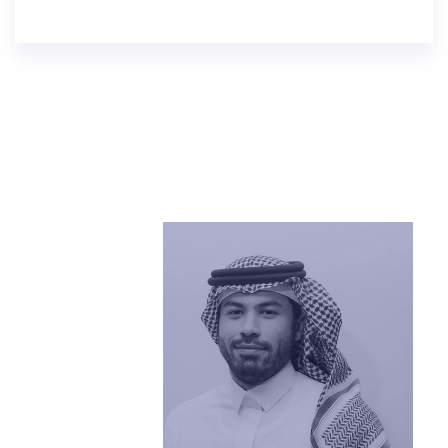
-
thamer.alghalib@bmc.edu.sa