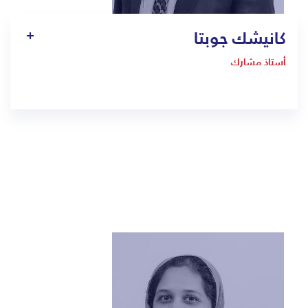
كانيشك جوبتا
أستاذ مشارك
1414
kanishk.gupta@bmc.edu.sa