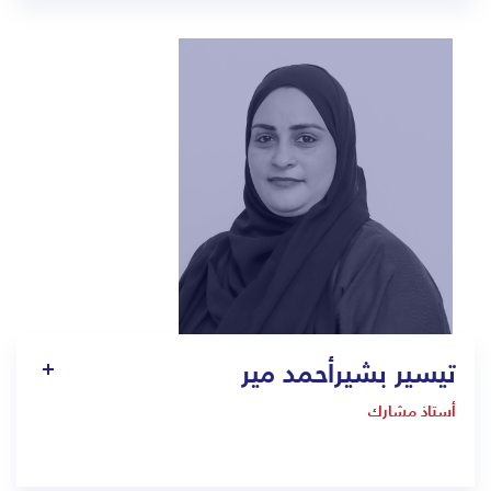
-
Amr.saad@bmc.edu.sa
تيسير بشيرأحمد مير
أستاذ مشارك