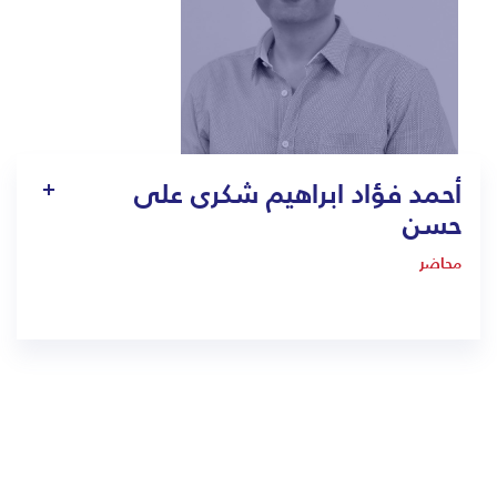
أحمد فؤاد ابراهيم شكرى على
حسن
محاضر
1404
ahmed.fouad@bmc.edu.sa