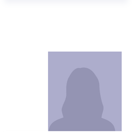
-
raghuveer.nallamothu@bmc.edu.sa