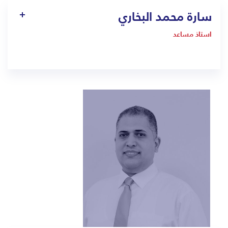
سارة محمد البخاري
استاذ مساعد
-
sarah.bukhari@bmc.edu.sa