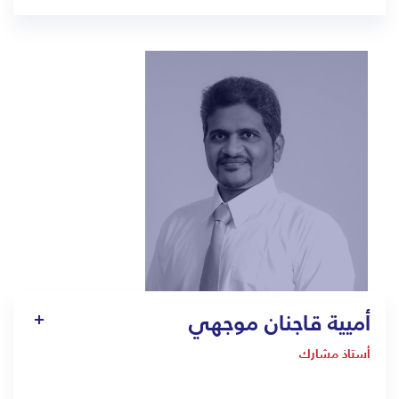
-
gufaran.ali@bmc.edu.sa
أميية قاجنان موجهي
أستاذ مشارك