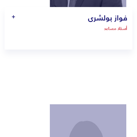
فواز بولشرى
أستاذ مساعد
1803
Fawaz.pullishery@bmc.edu.sa