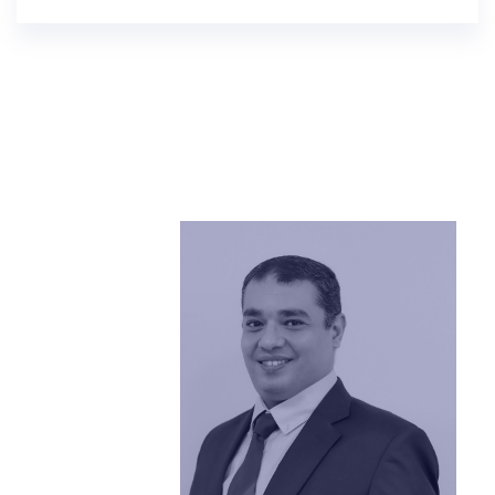
-
Mahmoud.Homossany@bmc.edu.sa