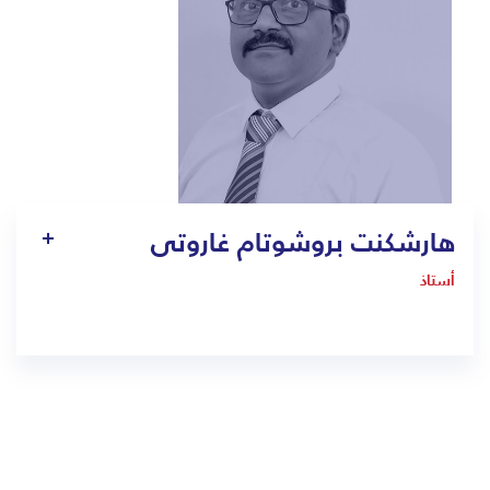
هارشكنت بروشوتام غاروتى
أستاذ
1403
harshkant.gharote@bmc.edu.sa