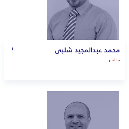
محمد عبدالمجيد شلبى
محاضر
1404
ahmed.fouad@bmc.edu.sa