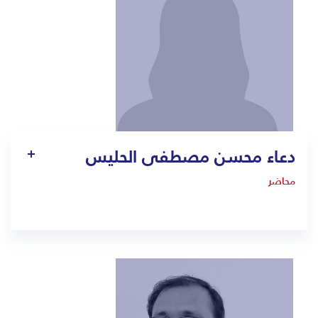
دعاء محسن مصطفى الحليس
محاضر
-
doaa.alhalais@bmc.edu.sa