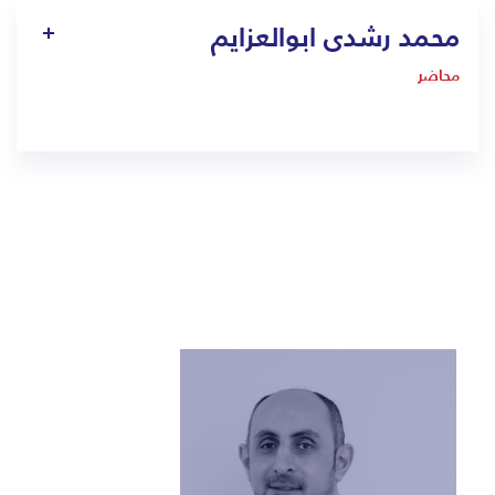
محمد رشدى ابوالعزايم
محاضر
1404
dental14.jed@bmc.edu.sa