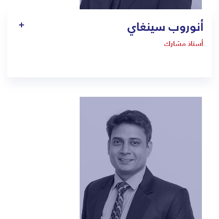
أنوروب سينغاي
أستاذ مشارك
1403
Anuroop.singhai@bmc.edu.sa