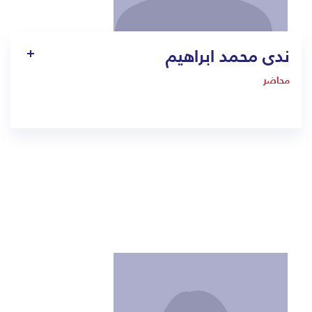
ندى محمد ابراهيم
محاضر
-
Nada.ibrahim@bmc.edu.sa