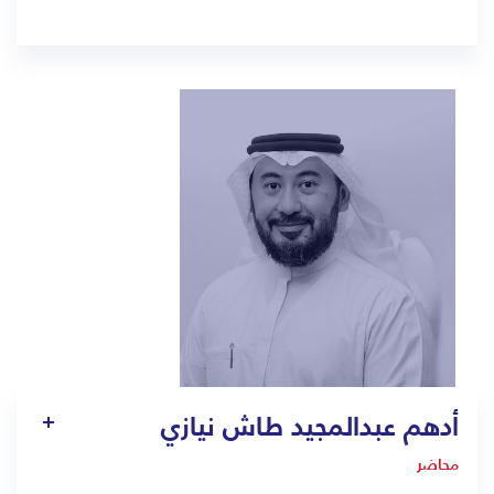
1415
dareen.khalid@bmc.edu.sa
أدهم عبدالمجيد طاش نيازي
محاضر