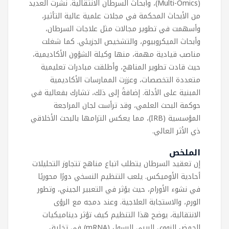
(Multi-Omics)، وأبحاث السرطان الانتقالية. نشرت العديد
من الأبحاث المحكمة في مجلات علمية عالية التأثير،
وأسهمت في تطوير مجالات مثل علاجات السرطان،
وأبحاث الميكروبيوم، والتشخيص الجزيئي. كما شغلت
مناصب قيادية مهمة، منها وكيلة الشؤون الأكاديمية،
حيث قادت تطوير المناهج، وأطلقت مبادرات تعليمية
متعددة التخصصات، وعززت الممارسات الأكاديمية
المبنية على الأدلة. إضافةً إلى ذلك، تشارك بفعالية في
حوكمة البحث العلمي، وقد ترأست لجان المراجعة
المؤسسية (IRB)، مما يعكس التزامها بالبحث الأخلاقي
ذي الأثر العالي.
الملخص
إن تعقيد السرطان يتطلب اتباع مناهج تتجاوز التحليلات
أحادية الأوميكس. يلعب التنظيم النسخي دورًا محوريًا
في نشوء الأورام، حيث يؤثر في التعبير الجيني، وتطور
الورم، والاستجابة العلاجية. وعند دمجه مع الرؤى
الانتقالية، يوضح هذا التنظيم كيف تؤثر ديناميكيات
الحمض النووي الريبي الرسول (mRNA) في تخليق