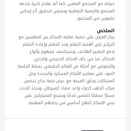
خبراته مع المجتمع العلمي. كما أنه يهتم كثيرا بخدمة
المجتمع والتنمية الثقافية ويسعى لتحقيق أثر إيجابي
ملموس في المجتمع.
الملخص
يركز العرض على تنمية عقلية الابتكار بين المهنيين مع
التركيز على أهمية التعلم ونبذ التعلم وإعادة التعلم
لدفع التغيير الهادف. ويستكشف مفهوم وأنواع
الابتكار، بما في ذلك الابتكار التدريجي والجذري
والتحويلي مع أمثلة من العالم الحقيقي. تسلط الجلسة
الضوء على معايير الأفكار المبتكرة والجديدة وحل
المشكلات وخلق القيمة مع عرض قصة نجاح تتضمن
مركب الذهب كدواء واعد مضاد للسرطان. ويحدد الحدث
مسارًا منظمًا للمضي قدمًا ويشجع المشاركين على
تبني الابتكار كنهج أساسي في رحلتهم المهنية.