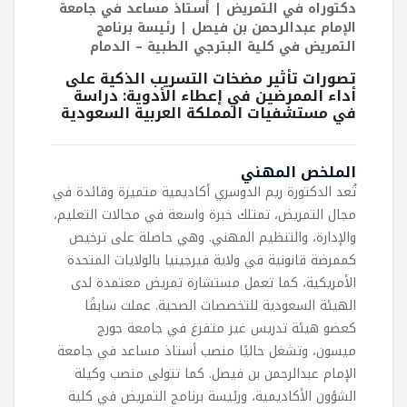
دكتوراه في التمريض | أستاذ مساعد في جامعة
الإمام عبدالرحمن بن فيصل | رئيسة برنامج
التمريض في كلية البترجي الطبية – الدمام
تصورات تأثير مضخات التسريب الذكية على
أداء الممرضين في إعطاء الأدوية: دراسة
في مستشفيات المملكة العربية السعودية
الملخص المهني
تُعد الدكتورة ريم الدوسري أكاديمية متميزة وقائدة في
مجال التمريض، تمتلك خبرة واسعة في مجالات التعليم،
والإدارة، والتنظيم المهني. وهي حاصلة على ترخيص
كممرضة قانونية في ولاية فيرجينيا بالولايات المتحدة
الأمريكية، كما تعمل مستشارة تمريض معتمدة لدى
الهيئة السعودية للتخصصات الصحية. عملت سابقًا
كعضو هيئة تدريس غير متفرغ في جامعة جورج
ميسون، وتشغل حاليًا منصب أستاذ مساعد في جامعة
الإمام عبدالرحمن بن فيصل. كما تتولى منصب وكيلة
الشؤون الأكاديمية، ورئيسة برنامج التمريض في كلية