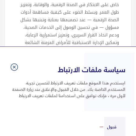
خاص على الابتكار في الصحة الرقمية، والوقاية، وتعزيز
طول العمر. ويسلط الضوء على كيفية مساهمة أدوات
الصحة الرقمية — عند تصميمها بعناية وتبنيها بشكل
مسؤول — في تحسين الوصول إلى الخدمات الصحية،
ودعم اتخاذ القرار السريري، وتعزيز استمرارية الرعاية،
وتمكين الإدارة الاستباقية للأمراض المزمنة الشائعة
لدى فئة كبار السن.
سياسة ملفات الارتباط
البروفيسور علي ربعان
ايستخدم هذا الموقع ملفات تعريف الارتباط لتحسين تجربة
المستخدم الخاصة بك. من خلال القبول والإغلاق عند زيارة الصفحة
حاصل على درجة الدكتوراه في علم الأحياء
لأول مرة ، فإنك توافق على استخدامنا لملفات تعريف الارتباط
الدقيقة الجزيئي من جامعة شيفيلد – المملكة
المتحدة | رئيس مختبر التشخيص الجزيئي، قسم
خدمات المختبرات في مستشفى جونز هوبكنز
أرامكو للرعاية الصحية
قبول
عدوى فيروس الورم الحليمي البشري (HPV)
وفحص وكشف سرطان عنق الرحم