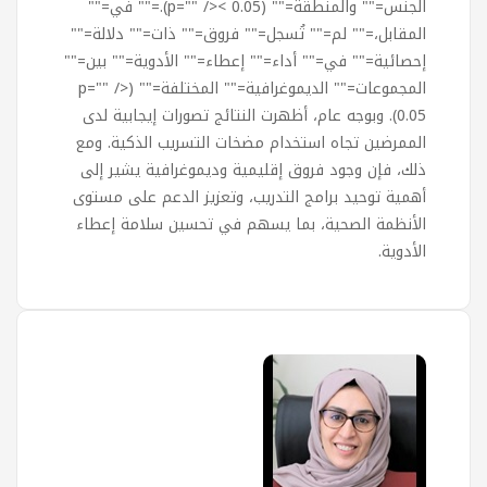
الجنس="" والمنطقة="" (p="" />< 0.05).="" في=""
المقابل،="" لم="" تُسجل="" فروق="" ذات="" دلالة=""
إحصائية="" في="" أداء="" إعطاء="" الأدوية="" بين=""
المجموعات="" الديموغرافية="" المختلفة="" (p="" />
0.05). وبوجه عام، أظهرت النتائج تصورات إيجابية لدى
الممرضين تجاه استخدام مضخات التسريب الذكية. ومع
ذلك، فإن وجود فروق إقليمية وديموغرافية يشير إلى
أهمية توحيد برامج التدريب، وتعزيز الدعم على مستوى
الأنظمة الصحية، بما يسهم في تحسين سلامة إعطاء
الأدوية.