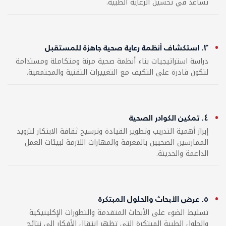
تساعد في تحسين الرعاية الطبية.
٣. استكشاف أنظمة رعاية صحية جاهزة للمستقبل
دراسة استراتيجيات بناء أنظمة صحية مرنة ومتكاملة ومستدامة
لتكون قادرة على التكيف مع التغييرات التقنية والمجتمعية.
٤. تمكين الكوادر الصحية
إبراز أهمية التدريب وتطوير القيادة وترسيخ ثقافة الابتكار لتزويد
الممارسين الصحيين بالمعرفة والمهارات اللازمة لبيئات العمل
الداعمة والحديثة.
٥. عرض الأبحاث والحلول المبتكرة
تسليط الضوء على الأبحاث المتقدمة والتطورات الإكلينيكية
والحلول الطبية المبتكرة التي تظهر انتقال الأفكار الى نتائج