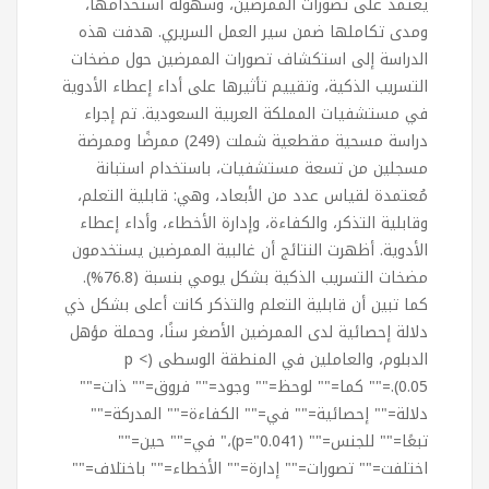
يعتمد على تصورات الممرضين، وسهولة استخدامها،
ومدى تكاملها ضمن سير العمل السريري. هدفت هذه
الدراسة إلى استكشاف تصورات الممرضين حول مضخات
التسريب الذكية، وتقييم تأثيرها على أداء إعطاء الأدوية
في مستشفيات المملكة العربية السعودية. تم إجراء
دراسة مسحية مقطعية شملت (249) ممرضًا وممرضة
مسجلين من تسعة مستشفيات، باستخدام استبانة
مُعتمدة لقياس عدد من الأبعاد، وهي: قابلية التعلم،
وقابلية التذكر، والكفاءة، وإدارة الأخطاء، وأداء إعطاء
الأدوية. أظهرت النتائج أن غالبية الممرضين يستخدمون
مضخات التسريب الذكية بشكل يومي بنسبة (76.8%).
كما تبين أن قابلية التعلم والتذكر كانت أعلى بشكل ذي
دلالة إحصائية لدى الممرضين الأصغر سنًا، وحملة مؤهل
الدبلوم، والعاملين في المنطقة الوسطى (p <
0.05).="" كما="" لوحظ="" وجود="" فروق="" ذات=""
دلالة="" إحصائية="" في="" الكفاءة="" المدركة=""
تبعًا="" للجنس="" (p="0.041)،" في="" حين=""
اختلفت="" تصورات="" إدارة="" الأخطاء="" باختلاف=""