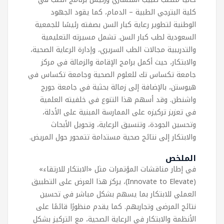
كلية البترجي الطبية – الدمام، كما يقود الجهود
الوطنية لتطوير رعاية كبار السن بصفته رئيسًا للجمعية
السعودية لطب كبار السن. تشمل مسيرته التعليمية
والتدريبية مجالات الطب السريري، وإدارة الرعاية الصحية،
والابتكار، حيث أكمل برامج الإقامة والزمالة في مركز
جامعة تكساس تك للعلوم الصحية وجامعة تكساس في
هيوستن، بالإضافة إلى زمالة بحثية في جامعة جورج
واشنطن. وقد أسهم هذا التنوع في خلفيته العلمية
في تعزيز تركيزه على الممارسة المبنية على الأدلة،
وتحسين الجودة، وتنسيق الرعاية، وتحويل الأبحاث
والابتكار إلى نتائج صحية مستدامة تتمحور حول المريض.
الملخص
في إطار مناقشات المؤتمرات مثل «الابتكار للارتقاء»
(Innovate to Elevate)، يركز هذا العرض على التطبيق
العملي للابتكار بما يسهم بشكل مباشر في تحسين
نتائج المرضى وتجاربهم. كما يقدم منظورًا قائمًا على
الأنظمة والابتكار في الرعاية الصحية، مع التركيز بشكل