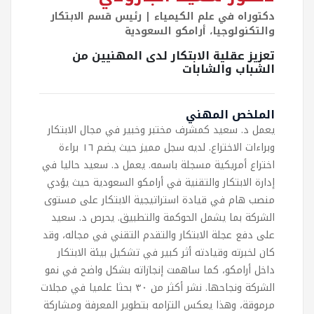
دكتوراه في علم الكيمياء | رئيس قسم الابتكار
والتكنولوجيا، أرامكو السعودية
تعزيز عقلية الابتكار لدى المهنيين من
الشباب والشابات
الملخص المهني
يعمل د. سعيد كمشرف مختبر وخبير في مجال الابتكار
وبراءات الاختراع. لديه سجل مميز حيث يضم ١٦ براءة
اختراع أمريكية مسجلة باسمه. يعمل د. سعيد حاليا في
إدارة الابتكار والتقنية في أرامكو السعودية حيث يؤدي
منصب هام في قيادة استراتيجية الابتكار على مستوى
الشركة بما يشمل الحوكمة والتطبيق. يحرص د. سعيد
على دفع عجلة الابتكار والتقدم التقني في مجاله، وقد
كان لخبرته وقيادته أثر كبير في تشكيل بيئة الابتكار
داخل أرامكو، كما ساهمت إنجازاته بشكل واضح في نمو
الشركة ونجاحها. نشر أكثر من ٣٠ بحثا علميا في مجلات
مرموقة، وهذا يعكس التزامه بتطوير المعرفة ومشاركة