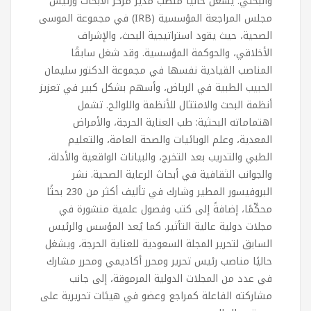
والبحثي. يشغل حاليًا منصب مدير مركز الأبحاث ورئيس
مجلس المراجعة المؤسسية (IRB) في مجموعة الموسى
الصحية، حيث يقود استراتيجية البحث، والإشراف
الأخلاقي، والحوكمة المؤسسية. وقد شغل سابقًا
المناصب القيادية نفسها في مجموعة الدكتور سليمان
الحبيب الطبية في الرياض، وأسهم بشكل كبير في تعزيز
أنظمة البحث والامتثال للأنظمة واللوائح. تشمل
اهتماماته البحثية: طب العناية الحرجة، والأمراض
المعدية، وعلم الوبائيات والصحة العامة، والتعليم
الطبي والتدريب بعد التخرج، والبيانات الواقعية والأدلة،
والجوانب الثقافية في أبحاث الرعاية الصحية. نشر
البروفيسور المطير وشارك في تأليف أكثر من 230 بحثًا
محكّمًا، إضافةً إلى كتب وفصول علمية منشورة في
مجلات دولية عالية التأثير. كما يُعد المؤسس والرئيس
السابق لتحرير المجلة السعودية للعناية الحرجة، ويشغل
حاليًا مناصب رئيس تحرير ومحرر أكاديمي ومحرر مشارك
في عدد من المجلات الدولية المرموقة، إلى جانب
مشاركته الفاعلة كمراجع وعضو في هيئات تحريرية على