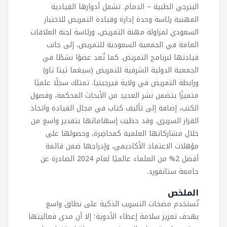
البترجي الطبية – الدمام. تشمل أدوارها القيادية
المهنية رئاسة وحدة إدارة وقيادة التمريض للاختبار
السعودي لمزاولة مهنة التمريض، ورئاسة لجنة العلاقات
العامة في الجمعية السعودية للتمريض، إلى جانب
قيادتها لبرنامج التمريض. كما تُعد عضوًا نشطًا في
الجمعية الدولية الشرفية للتمريض (سيغما ثيتا تاو)
ورابطة التمريض في ولاية فيرجينيا. تمتلك سجلًا علميًا
متميزًا يتضمن نشر العديد من الأبحاث المحكمة، وفصول
الكتب، إضافة إلى تأليف كتاب في مجال القيادة واتخاذ
القرار السريري. وقد حظيت إسهاماتها بتقدير واسع من
خلال مشاركاتها العلمية كمحاضِرة، وحصولها على
مؤهلات الاعتماد الأكاديمي، وإدراجها ضمن قائمة
أفضل 2% من العلماء عالميًا لعام 2024 الصادرة عن
جامعة ستانفورد.
الملخص
تُستخدم مضخات التسريب الذكية على نطاق واسع
بهدف تعزيز سلامة إعطاء الأدوية؛ إلا أن مدى فعاليتها