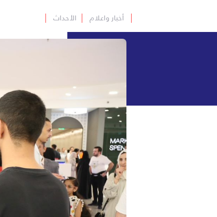
│
أخبار واعلام
│
الأحداث
│