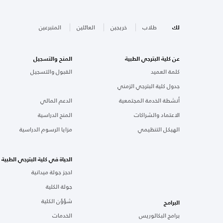
لك
طلاب
خريجين
العائلين
المتبرعين
عن كلية البترجي الطبية
المنح والتسجيل
كلمة العميد
القبول والتسجيل
جدول كلية البترجي الزمني
أنشطة الخدمة المجتمعية
الدعم المالي
الاعتماد والشراكات
المنح الدراسية
الهيكل التنظيمي
مزايا الرسوم الدراسية
الحياة في كلية البترجي الطبية
احجز جولة ميدانية
جولة الكلية
شؤؤن الكلية
البرامج
برامج البكالوريس
الخدمات