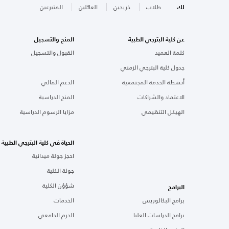
لك
طلاب
خريجين
العائلين
المتبرعين
عن كلية البترجي الطبية
المنح والتسجيل
كلمة العميد
القبول والتسجيل
جدول كلية البترجي الزمني
أنشطة الخدمة المجتمعية
الدعم المالي
الاعتماد والشراكات
المنح الدراسية
الهيكل التنظيمي
مزايا الرسوم الدراسية
الحياة في كلية البترجي الطبية
احجز جولة ميدانية
جولة الكلية
شؤؤن الكلية
البرامج
برامج البكالوريس
الخدمات
برامج الدراسات العليا
الحرم الجامعي