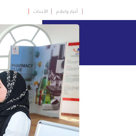
│
أخبار واعلام
│
الأحداث
│