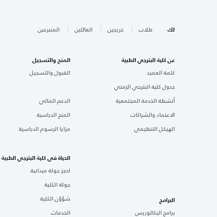
لك
طلاب
خريجين
العائلين
المتبرعين
عن كلية البترجي الطبية
المنح والتسجيل
كلمة العميد
القبول والتسجيل
جدول كلية البترجي الزمني
أنشطة الخدمة المجتمعية
الدعم المالي
الاعتماد والشراكات
المنح الدراسية
الهيكل التنظيمي
مزايا الرسوم الدراسية
الحياة في كلية البترجي الطبية
احجز جولة ميدانية
جولة الكلية
شؤؤن الكلية
البرامج
برامج البكالوريس
الخدمات