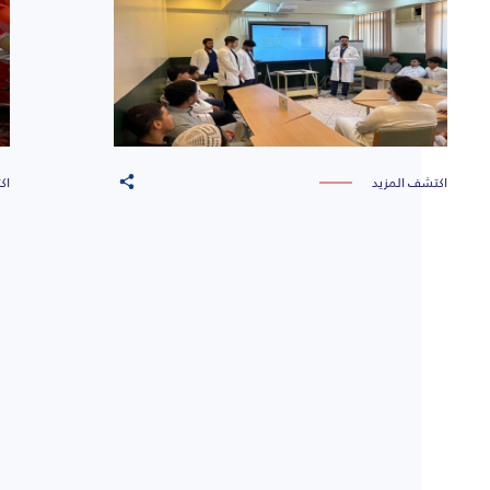
اكتشف المزيد
اك