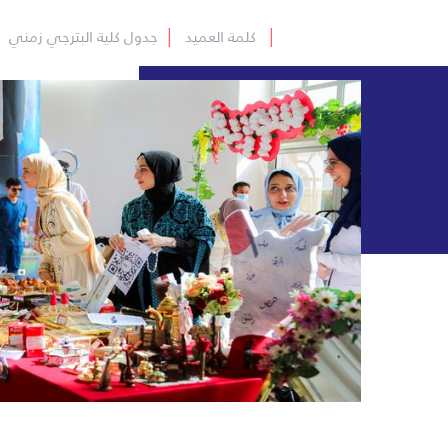
│
كلمة العميد
│
جدول كلية البترجي زمني