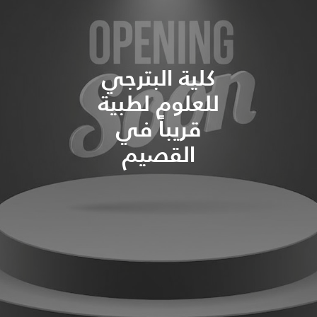
كلية البترجي
للعلوم لطبية
قريباً في
القصيم