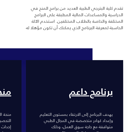
تقدم كلية البترجي الطبية العديد من برامج المنح في
الدراسية والمساعدات المالية المطبقة على البرامج
المختلفة والخاصة بالطلاب المختلفين. استخدم الآلة
الحاسبة لمعرفة البرنامج الذي يمكنك أن تكون مؤهلا له
برنامج داعم
منح
يهدف البرنامج إلى الارتقاء بمستوى التعليم
منحة ا
وإعداد كوادر متخصصة في المجال الطبي
التحصيل
متوافقة مع حاجة سوق العمل، وذلك
إحداث 