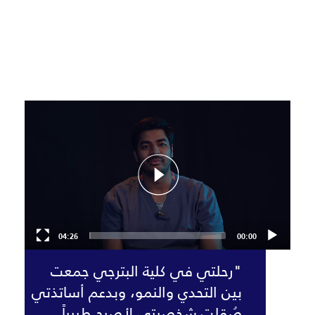
Video
Player
04:26
00:00
"رحلتي في كلية البترجي جمعت
بين التحدي والنمو، وبدعم أساتذتي
صُقلت شخصيتي لأصبح طبيباً