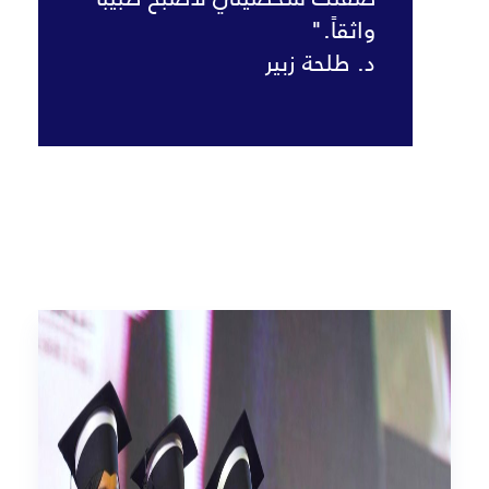
واثقاً."
د. طلحة زبير