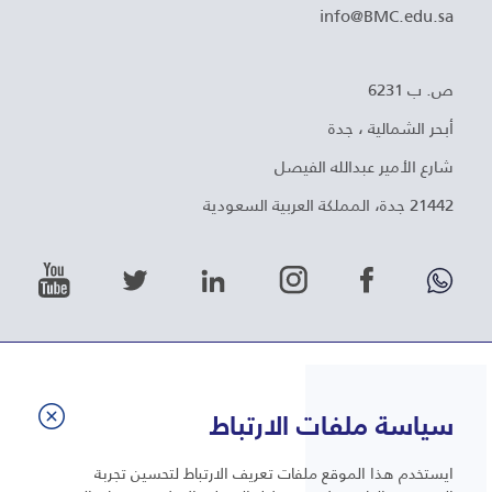
info@BMC.edu.sa
ص. ب 6231
أبحر الشمالية ، جدة
شارع الأمير عبدالله الفيصل
21442 جدة، المملكة العربية السعودية
روابط أخرى
أسئلة متداولة
الوظائف
سياسة ملفات الارتباط
سياسة الخصوصية
خريطة الموقع
شروط الاستخدام
ايستخدم هذا الموقع ملفات تعريف الارتباط لتحسين تجربة
حقوق التأليف والنشر ©2026 كلية البترجي الطبية